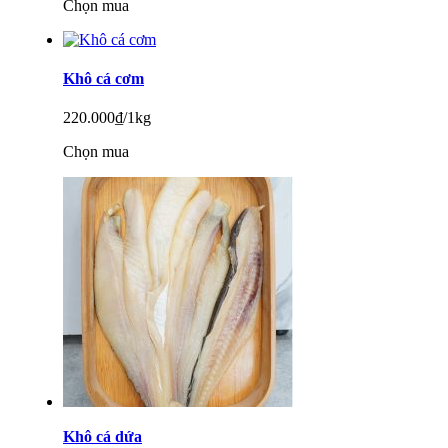
Chọn mua
Khô cá cơm
220.000
₫/1kg
Chọn mua
Khô cá dứa