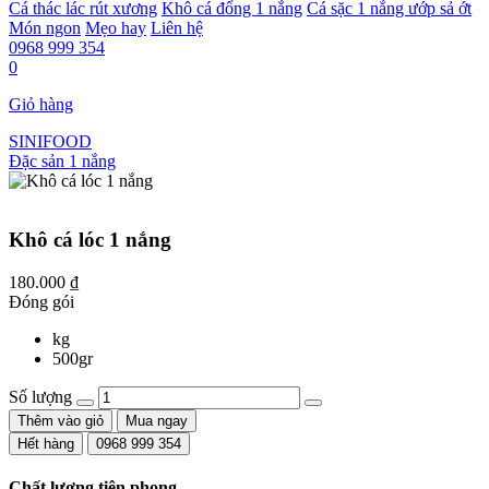
Cá thác lác rút xương
Khô cá đổng 1 nắng
Cá sặc 1 nắng ướp sả ớt
Món ngon
Mẹo hay
Liên hệ
0968 999 354
0
Giỏ hàng
SINIFOOD
Đặc sản 1 nắng
Khô cá lóc 1 nắng
180.000
₫
Đóng gói
kg
500gr
Số lượng
Thêm vào giỏ
Mua ngay
Hết hàng
0968 999 354
Chất lượng tiên phong