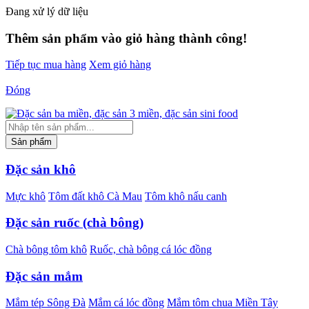
Đang xử lý dữ liệu
Thêm
sản phẩm
vào giỏ hàng thành công!
Tiếp tục mua hàng
Xem giỏ hàng
Đóng
Sản phẩm
Đặc sản khô
Mực khô
Tôm đất khô Cà Mau
Tôm khô nấu canh
Đặc sản ruốc (chà bông)
Chà bông tôm khô
Ruốc, chà bông cá lóc đồng
Đặc sản mắm
Mắm tép Sông Đà
Mắm cá lóc đồng
Mắm tôm chua Miền Tây