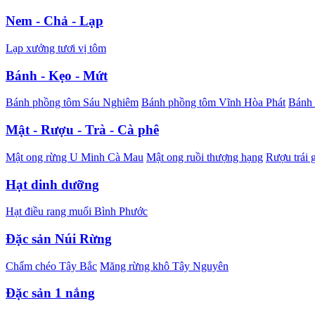
Nem - Chả - Lạp
Lạp xưởng tươi vị tôm
Bánh - Kẹo - Mứt
Bánh phồng tôm Sáu Nghiêm
Bánh phồng tôm Vĩnh Hòa Phát
Bánh 
Mật - Rượu - Trà - Cà phê
Mật ong rừng U Minh Cà Mau
Mật ong ruồi thượng hạng
Rượu trái 
Hạt dinh dưỡng
Hạt điều rang muối Bình Phước
Đặc sản Núi Rừng
Chẩm chéo Tây Bắc
Măng rừng khô Tây Nguyên
Đặc sản 1 nắng