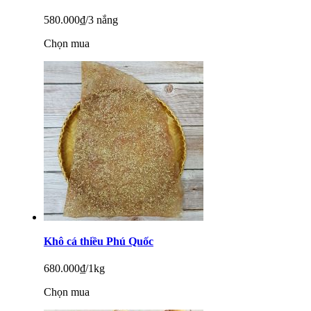
580.000
₫/3 nắng
Chọn mua
Khô cá thiều Phú Quốc
680.000
₫/1kg
Chọn mua