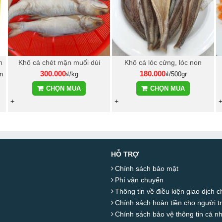
n
Khô cá chét mặn muối dùi
Khô cá lóc cửng, lóc non
300.000
180.000
n
₫/kg
₫/500gr
CHỌN MUA
CHỌN MUA
+
+
HỖ TRỢ
Chính sách bảo mật
Phí vận chuyển
Thông tin về điều kiện giao dịch 
Chính sách hoàn tiền cho người t
Chính sách bảo vệ thông tin cá n