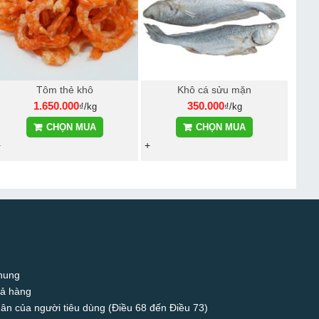
Tôm thẻ khô
Khô cá sửu mặn
1.650.000
350.000
₫/kg
₫/kg
CHỌN MUA
CHỌN MUA
+
+
chung
rả hàng
hân của người tiêu dùng (Điều 68 đến Điều 73)