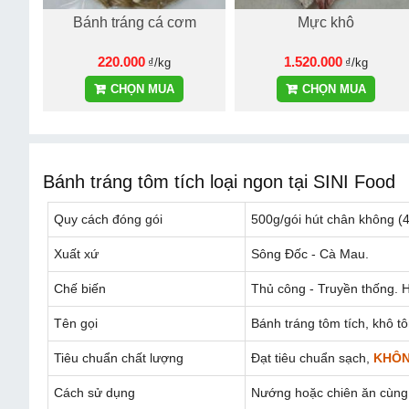
au
Bánh tráng cá cơm
Mực khô
220.000
1.520.000
 500g
₫/kg
₫/kg
CHỌN MUA
CHỌN MUA
Bánh tráng tôm tích loại ngon tại SINI Food
Quy cách đóng gói
500g/gói hút chân không (
Xuất xứ
Sông Đốc - Cà Mau.
Chế biến
Thủ công - Truyền thống. 
Tên gọi
Bánh tráng tôm tích, khô t
Tiêu chuẩn chất lượng
Đạt tiêu chuẩn sạch,
KHÔN
Cách sử dụng
Nướng hoặc chiên ăn cùng