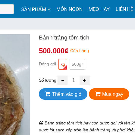
MÓN NGON
MẸO HAY
LIÊN HỆ
SẢN PHẨM
Bánh tráng tôm tích
500.000
₫
Còn hàng
Đóng gói
kg
500gr
Số lượng
Thêm vào giỏ
Mua ngay
Bánh tráng tôm tích hay còn được gọi với tên k
được lột sạch xếp tròn lên bánh tráng và phơi khô.