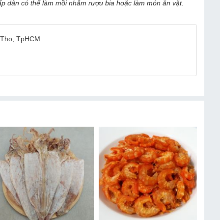
ấp dẫn có thể làm mồi nhắm rượu bia hoặc làm món ăn vặt.
ú Thọ, TpHCM