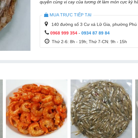
quyện cùng vị cay của tương ớt làm món cực kỳ h
MUA TRỰC TIẾP TẠI
140 đường số 3 Cư xá Lữ Gia, phường Ph
0968 999 354
-
0934 87 89 84
Thứ 2-6: 8h - 19h; Thứ 7-CN: 9h - 15h