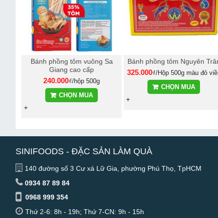
Bánh phồng tôm vuông Sa
Bánh phồng tôm Nguyên Trâ
Giang cao cấp
325.000
₫/Hộp 500g màu đỏ viề
240.000
₫/hộp 500g
vàng
CHỌN MUA
CHỌN MUA
+
+
SINIFOODS - ĐẶC SẢN LÀM QUÀ
140 đường số 3 Cư xá Lữ Gia, phường Phú Thọ, TpHCM
0934 87 89 84
0968 999 354
Thứ 2-6: 8h - 19h; Thứ 7-CN: 9h - 15h